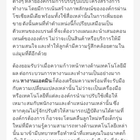
ต่างๆ หลายองค์กรมีการปรับรูปแบบโครงสร้างการ
ทำงาน โดยมีการเน้นสร้างภาพลักษณ์ขององค์กรผ่าน
โซเชียลมีเดีย พร้อมทั้งใช้สื่อเหล่านั้นในการเพิ่มยอด
ขาย ดังนั้นคนที่ทำตำแหน่งนี้ก็เปรียบเสมือนเป็น
ตัวแทนของแบรนด์ ที่จะต้องวางแผนและนำเสนอคอน
เทนต์ขององค์กร ไม่ว่าจะเป็นสินค้าหรือบริการให้มี
ความสนใจ และทำให้ลูกค้ามีความรู้สึกคล้อยตามใน
แง่มุมที่ดีอีกด้วย
ต้องยอมรับว่าเมื่อความก้าวหน้าทางด้านเทคโนโลยีมี
ผล ต่อกระบวนการหางานและทำงานเป็นอย่างมาก
คน
หางานแอดมิน
ก็ต้องเตรียมความพร้อมที่จะรับมือ
กับความเปลี่ยนแปลงเหล่านั้น ไม่ว่าจะเป็นเครื่องมือ
หรือเทคโนโลยีที่แต่ละองค์กรนำมาปรับใช้เพื่อให้
เหมาะสมกับพนักงานและตำแหน่งงานเหล่านั้น ซึ่ง
หากคุณไม่รู้จักปรับตัวให้สามารถปฏิบัติงานได้ตามที่
องค์กรต้องการ ก็อาจจะโดนคลื่นลูกใหม่หรือเด็กรุ่น
ใหม่ที่มีความรู้ความสามารถทางด้านเทคโนโลยีเหล่า
นั้น มาเข้ามีบทบาทหรือทำหน้าที่แทนคุณในอนาคตก็